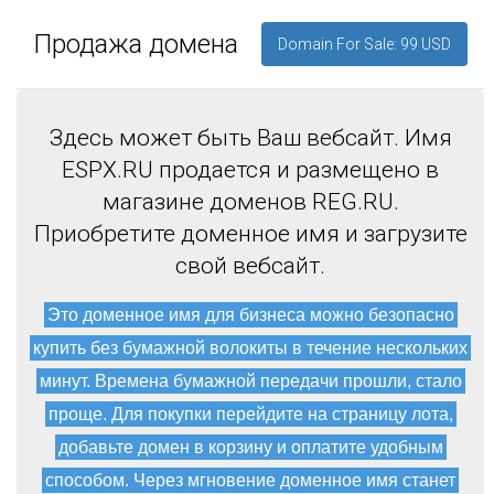
Продажа домена
Domain For Sale: 99 USD
Здесь может быть Ваш вебсайт. Имя
ESPX.RU продается и размещено в
магазине доменов REG.RU.
Приобретите доменное имя и загрузите
свой вебсайт.
Это доменное имя для бизнеса можно безопасно
купить без бумажной волокиты в течение нескольких
минут. Времена бумажной передачи прошли, стало
проще. Для покупки перейдите на страницу лота,
добавьте домен в корзину и оплатите удобным
способом. Через мгновение доменное имя станет